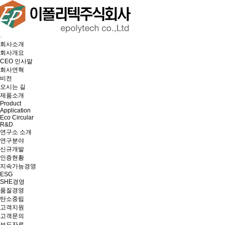
회사소개
회사개요
CEO 인사말
회사연혁
비전
오시는 길
제품소개
Product
Application
Eco Circular
R&D
연구소 소개
연구분야
신규개발
인증현황
지속가능경영
ESG
SHE경영
품질경영
탄소중립
고객지원
고객문의
보도자료