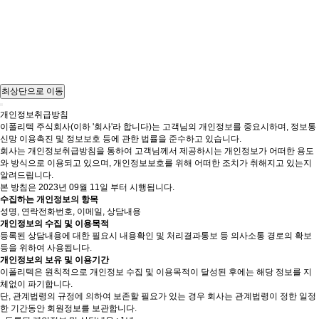
개인정보취급방침
오시는 길
Q&A
채용안내
전남 여수시 화양면 화양로 1122-23
최상단으로 이동
대표전화 : 061.692.1161
팩스 : 061.692.1150
개인정보취급방침
이메일 : main@epolytech.co.kr
이폴리텍 주식회사(이하 '회사'라 합니다)는 고객님의 개인정보를 중요시하며, 정보통
사업자등록번호 : 198-81-01358
신망 이용촉진 및 정보보호 등에 관한 법률을 준수하고 있습니다.
회사는 개인정보취급방침을 통하여 고객님께서 제공하시는 개인정보가 어떠한 용도
와 방식으로 이용되고 있으며, 개인정보보호를 위해 어떠한 조치가 취해지고 있는지
알려드립니다.
본 방침은 2023년 09월 11일 부터 시행됩니다.
수집하는 개인정보의 항목
성명, 연락전화번호, 이메일, 상담내용
개인정보의 수집 및 이용목적
등록된 상담내용에 대한 필요시 내용확인 및 처리결과통보 등 의사소통 경로의 확보
등을 위하여 사용됩니다.
개인정보의 보유 및 이용기간
이폴리텍은 원칙적으로 개인정보 수집 및 이용목적이 달성된 후에는 해당 정보를 지
체없이 파기합니다.
단, 관계법령의 규정에 의하여 보존할 필요가 있는 경우 회사는 관계법령이 정한 일정
한 기간동안 회원정보를 보관합니다.