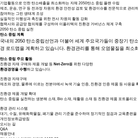
기업활동으로 인한 탄소배출을 최소화하는 자체 2050탄소 중립 플랜 수립
제조, 운송, 연구 등 전과정 차원의 환경 안전성 검토 및 환경이슈를 전문적으로 관리
참여하는 그린 생태계 조성
실질적인 이행성과 촉진을 위한 전사 차원의 활동 강화
협력사와 공급망 협의체를 구성하여 이폴리텍의 친환경 거버넌스 체계 구축
2050 탄소 중립 실천
탄소 중립 계획
국내의 2050 탄소중립선언과 더불어 세계 주요국가들이
중장기 탄소
경 로드맵을 계획하고 있습니다. 환경관리를 통해 오염물질을 최소화
탄소 중립 주요 활동
친환경 자재 구매와 제품 개발 등
Net-Zero
를 위한 다양한
환경경영을 수행
하고 있습니다.
친환경 자재구매
제조와 경영, 물류에 이르는 전분야에서 녹색 기술 인증, 친환경 인증 제품 등 사용을
친환경 제품 개발 확대
탄소 중립을 실천하는 생분해 소재, Bio 소재, 재활용 소재 등 친환경 제품 포트폴리
환경 관리 시스템
대기, 수질, 유해화학물질, 폐기물 관리 기준을 준수하며 정기적인 점검과 교육훈련을
개인정보취급방침
오시는 길
Q&A
채용안내