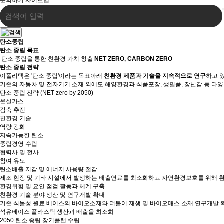
문의하기
사이트맵
탄소중립
탄소 중립 목표
탄소 중립을 통한 친환경 가치 창출
NET ZERO, CARBON ZERO
탄소 중립 전략
이폴리텍은 '탄소 중립'이라는 목표아래
친환경 제품과 기술을 지속적으로 연구
하고 
기존의 자동차 및 전자기기 소재 외에도 해양환경과 식품포장, 생필품, 장난감 등 다
탄소 중립 전략
(NET zero by 2050)
온실가스
감축 추진
친환경 기술
역량 강화
지속가능한 탄소
중립경영 수립
협력사 및 전사
참여 유도
탄소배출 저감 및 에너지 사용량 절감
제조 현장 및 기타 시설에서 발생하는 배출연료를 최소화하고 자연환경보호를 위해 환
환경위험 및 요인 점검 활동과 체계 구축
친환경 기술 분야 생산 및 연구개발 확대
기존 식물성 원료 베이스의 바이오소재와 더불어 재생 및 바이오매스 소재 연구개발 
석유베이스 플라스틱 생산과 배출을 최소화
2050 탄소 중립 장기플랜 수립