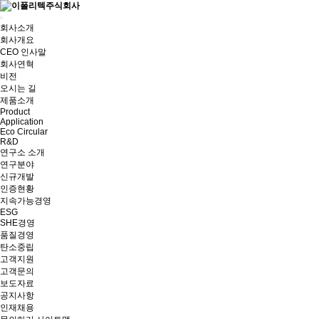
회사소개
회사개요
CEO 인사말
회사연혁
비전
오시는 길
제품소개
Product
Application
Eco Circular
R&D
연구소 소개
연구분야
신규개발
인증현황
지속가능경영
ESG
SHE경영
품질경영
탄소중립
고객지원
고객문의
보도자료
공지사항
인재채용